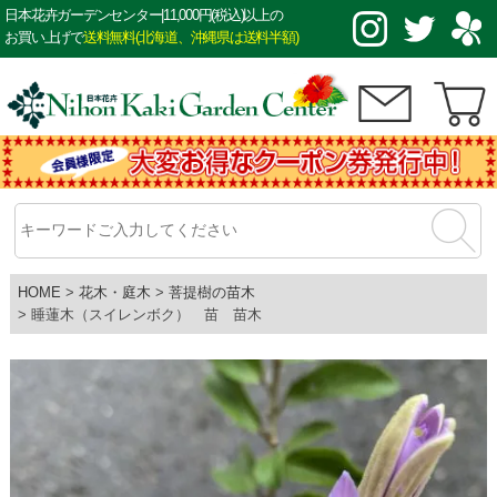
日本花卉ガーデンセンター|11,000円(税込)以上の
お買い上げで
送料無料(北海道、沖縄県は送料半額)
HOME
花木・庭木
菩提樹の苗木
睡蓮木（スイレンボク） 苗 苗木