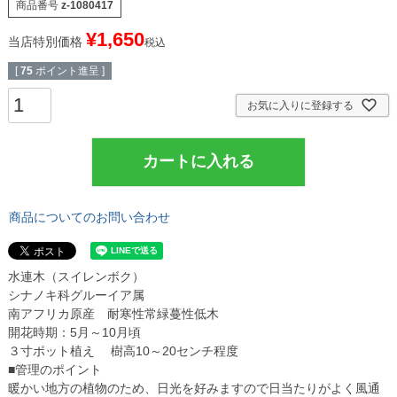
商品番号
z-1080417
¥
1,650
当店特別価格
税込
[
75
ポイント進呈 ]
お気に入りに登録する
カートに入れる
商品についてのお問い合わせ
水連木（スイレンボク）
シナノキ科グルーイア属
南アフリカ原産 耐寒性常緑蔓性低木
開花時期：5月～10月頃
３寸ポット植え 樹高10～20センチ程度
■管理のポイント
暖かい地方の植物のため、日光を好みますので日当たりがよく風通