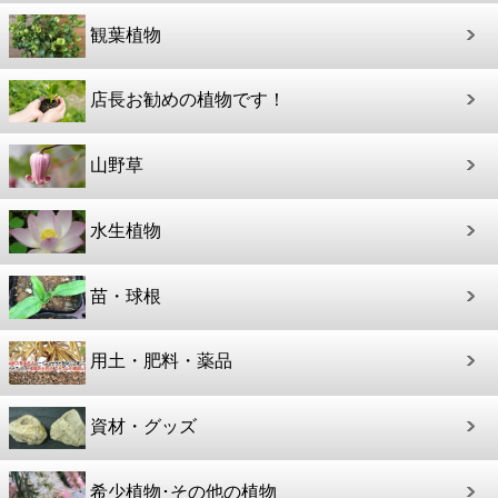
観葉植物
店長お勧めの植物です！
山野草
水生植物
苗・球根
用土・肥料・薬品
資材・グッズ
希少植物･その他の植物