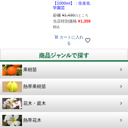
【1000ml】：住友化
学園芸
定価
¥
1,430
のところ
当店特別価格
¥
1,359
税込
カートに入れ
る
果樹苗
熱帯果樹苗
花木・庭木
熱帯花木