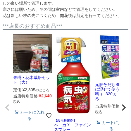
しの良い場所で管理します。
寒さには弱いため、冬の間は室内などで管理をしてください。
花は新しい枝の先につくため、開花後は剪定を行ってください、
***店長のおすすめ商品***
果樹・花木栽培セッ
ト（大）
元肥そだちBB （
に混ぜて使う基本
定価
¥
2,805
のところ
料 ） 320ｇ 花ご
当店特別価格
¥
2,640
ろ
税込
当店特別価格
¥
583
税込
カートに入れ
る
【殺虫殺菌剤】
カートに入れ
ベニカＸ ファイン
る
スプレー