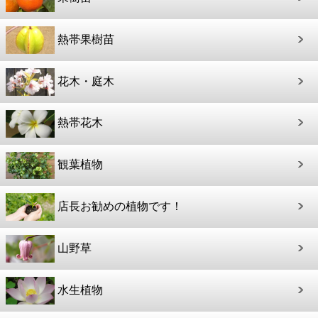
熱帯果樹苗
花木・庭木
熱帯花木
観葉植物
店長お勧めの植物です！
山野草
水生植物