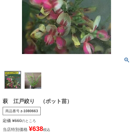
萩 江戸絞り （ポット苗）
商品番号
z-1080663
定価
¥
660
のところ
¥
638
当店特別価格
税込