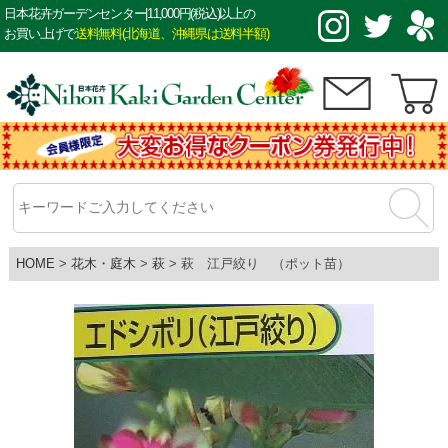
日本花卉ガーデンセンター|11,000円(税込)以上の
お買い上げで
送料無料(北海道、沖縄県は送料半額)
HOME
花木・庭木
萩
萩 江戸絞り （ポット苗）